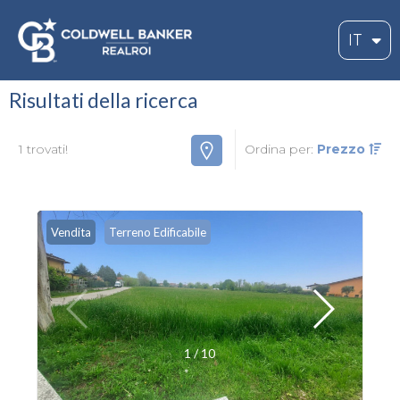
IT
Risultati della ricerca
1 trovati!
Ordina per:
Prezzo
Vendita
Terreno Edificabile
1
/
10