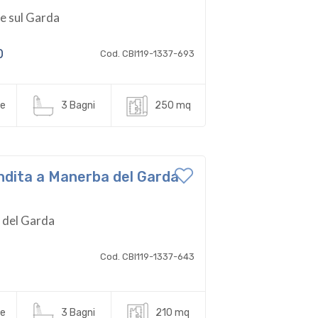
 sul Garda
0
Cod. CBI119-1337-693
e
3 Bagni
250 mq
Vendita a Manerba del Garda
 del Garda
Cod. CBI119-1337-643
e
3 Bagni
210 mq