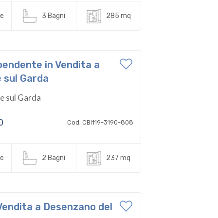
e
3 Bagni
285 mq
pendente in Vendita a
 sul Garda
 sul Garda
0
Cod. CBI119-3190-808
e
2 Bagni
237 mq
 Vendita a Desenzano del