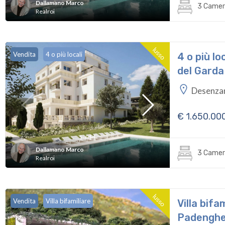
Dallamano Marco
3 Camer
Realroi
lusso
Vendita
4 o più locali
4 o più lo
del Garda
Desenza
€ 1.650.00
1
/
11
Dallamano Marco
3 Camer
Realroi
lusso
Vendita
Villa bifamiliare
Villa bifa
Padenghe