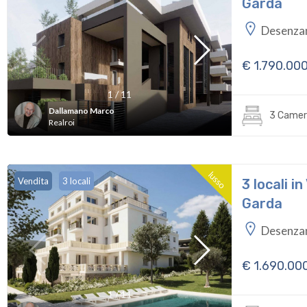
Garda
Desenzan
€ 1.790.00
1
/
11
Dallamano Marco
3 Camer
Realroi
lusso
Vendita
3 locali
3 locali i
Garda
Desenza
€ 1.690.00
1
/
11