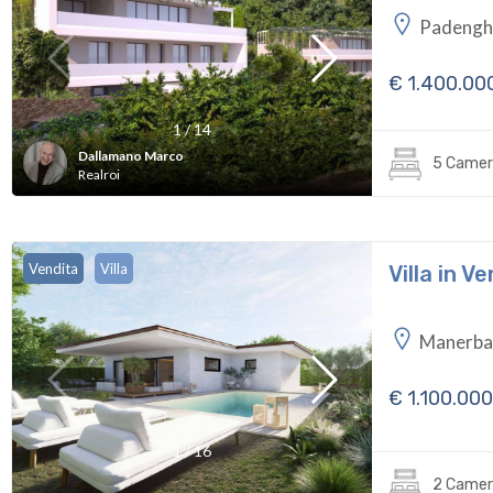
Padenghe
€ 1.400.00
1
/
14
Dallamano Marco
5 Camer
Realroi
Vendita
Villa
Villa in 
Manerba
€ 1.100.000
1
/
16
2 Camer