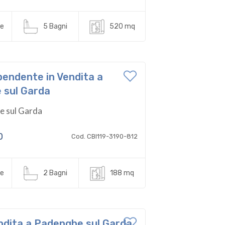
e
5 Bagni
520 mq
pendente in Vendita a
 sul Garda
 sul Garda
0
Cod. CBI119-3190-812
e
2 Bagni
188 mq
Vendita a Padenghe sul Garda