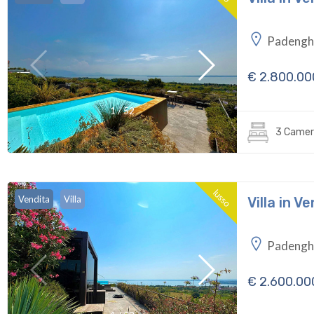
Padenghe
€ 2.800.00
1
/
52
3 Camer
lusso
Vendita
Villa
Villa in 
Padenghe
€ 2.600.00