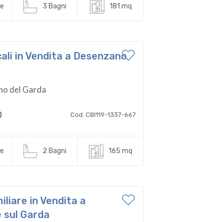
e
3 Bagni
181 mq
cali in Vendita a Desenzano
no del Garda
0
Cod. CBI119-1337-667
e
2 Bagni
165 mq
miliare in Vendita a
 sul Garda