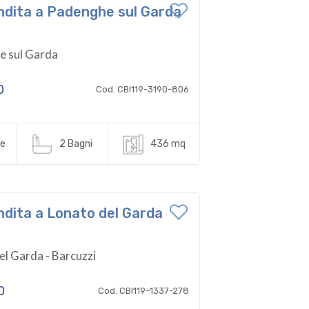
Vendita a Padenghe sul Garda
 sul Garda
0
Cod. CBI119-3190-806
e
2 Bagni
436 mq
endita a Lonato del Garda
el Garda - Barcuzzi
0
Cod. CBI119-1337-278