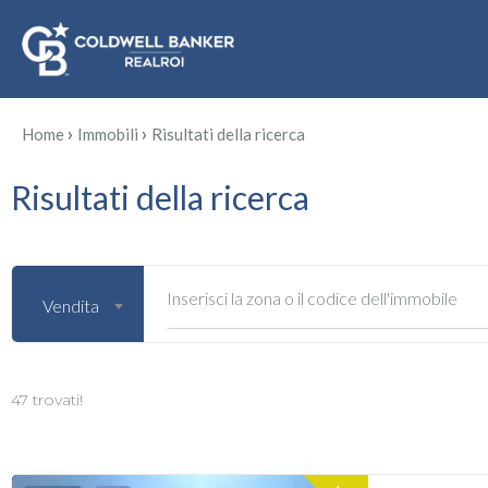
›
›
Home
Immobili
Risultati della ricerca
Risultati della ricerca
Inserisci la zona o il codice dell'immobile
Vendita
47 trovati!