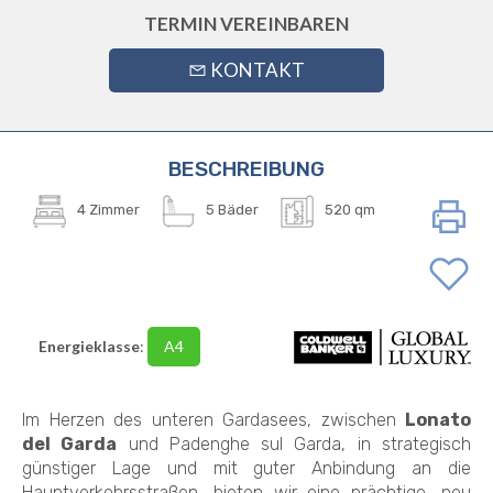
TERMIN VEREINBAREN
KONTAKT
BESCHREIBUNG
4 Zimmer
5 Bäder
520 qm
Energieklasse
:
A4
Im Herzen des unteren Gardasees, zwischen
Lonato
del Garda
und Padenghe sul Garda, in strategisch
günstiger Lage und mit guter Anbindung an die
Hauptverkehrsstraßen, bieten wir eine prächtige, neu