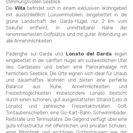
stimmungsvollen Seeblick.
Die
Villa
befindet sich in einem exklusiven Wohngebiet
mit ausschließlich Luxusimmobilien, eingebettet in die
grüne Landschaft der Garda-Hügel, nur 2 km vom
Seeufer entfernt, in unmittelbarer Nähe der
renommiertesten Golfplätze und mit guter Anbindung an
alle Annehmlichkeiten.
Padenghe sul Garda und
Lonato del Garda
liegen
eingebettet in die sanften Hügel am südwestlichen Ufer
des Gardasees und bieten eine Panoramalage mit
herrlichem Seeblick. Die Orte eignen sich ideal für Urlaub
und dauerhaftes Wohnen und bieten eine perfekte
Balance aus Ruhe, Annehmlichkeiten und
Freizeitmöglichkeiten. Insbesondere Lonato besticht
durch einen schönen, gut ausgestatteten Strand (Lido di
Lonato) und zahlreiche Freizeitaktivitäten: Golf,
Tontaubenschießen, eine Go-Kart-Bahn, Schwimmbäder,
Reitställe und Tennisplätze. Die Gegend verfügt über eine
gute Infrastruktur mit öffentlichen und privaten Schulen,
einer Bibliothek und wichtigen Gotteshäusern wie der