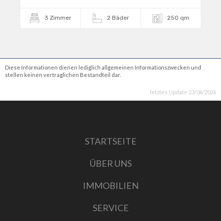
3 Zimmer
2 Bäder
250 qm
Diese Informationen dienen lediglich allgemeinen Informationszwecken und
stellen keinen vertraglichen Bestandteil dar.
letztes Update 23/06/2026
STARTSEITE
ÜBER UNS
IMMOBILIEN
SERVICE