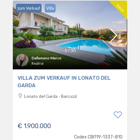
luxus
zum Verkauf
Villa
1
/
30
Dallamano Marco
Realroi
VILLA ZUM VERKAUF IN LONATO DEL
GARDA
Lonato del Garda - Barcuzzi
€ 1.900.000
Codex CBI119-1337-810