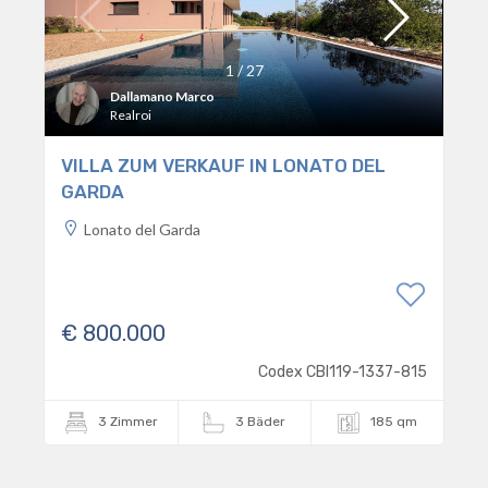
1
/
27
Dallamano Marco
Realroi
VILLA ZUM VERKAUF IN LONATO DEL
GARDA
Lonato del Garda
€ 800.000
Codex CBI119-1337-815
3 Zimmer
3 Bäder
185 qm