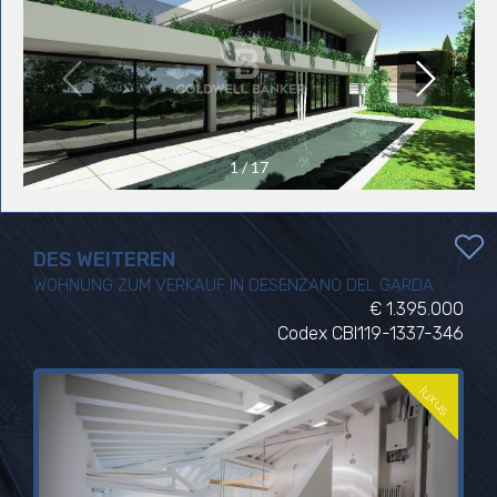
1
/
17
DES WEITEREN
WOHNUNG ZUM VERKAUF IN DESENZANO DEL GARDA
€ 1.395.000
Codex CBI119-1337-346
luxus