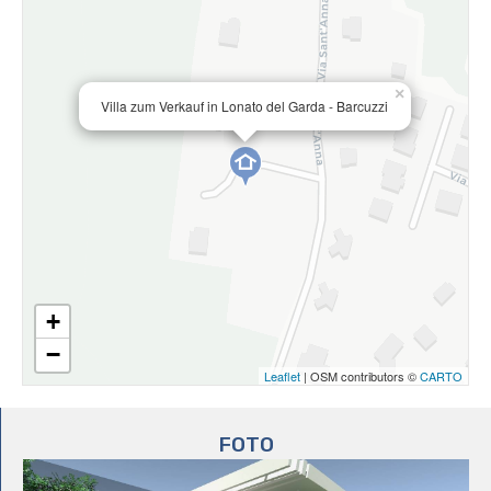
×
Villa zum Verkauf in Lonato del Garda - Barcuzzi
+
−
Leaflet
| OSM contributors ©
CARTO
FOTO