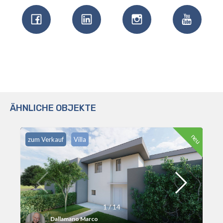
ÄHNLICHE OBJEKTE
neu
zum Verkauf
Villa
1
/
14
Dallamano Marco